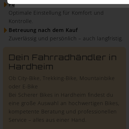
Perfekte Übergabe
Optimale Einstellung für Komfort und
Kontrolle.
Betreuung nach dem Kauf
Zuverlässig und persönlich – auch langfristig.
Dein Fahrradhändler in
Hardheim
Ob City-Bike, Trekking-Bike, Mountainbike
oder E-Bike
Bei Scherer Bikes in Hardheim findest du
eine große Auswahl an hochwertigen Bikes,
kompetente Beratung und professionellen
Service – alles aus einer Hand.