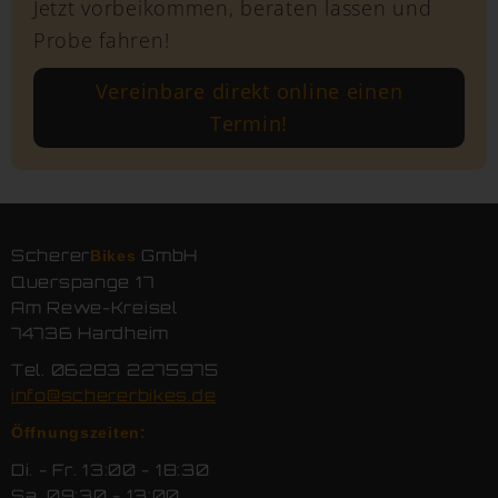
Jetzt vorbeikommen, beraten lassen und
Probe fahren!
Vereinbare direkt online einen
Termin!
Scherer
GmbH
Bikes
Querspange 17
Am Rewe-Kreisel
74736 Hardheim
Tel. 06283 2275975
info@schererbikes.de
Öffnungszeiten:
Di. - Fr. 13:00 - 18:30
Sa. 09:30 - 13:00