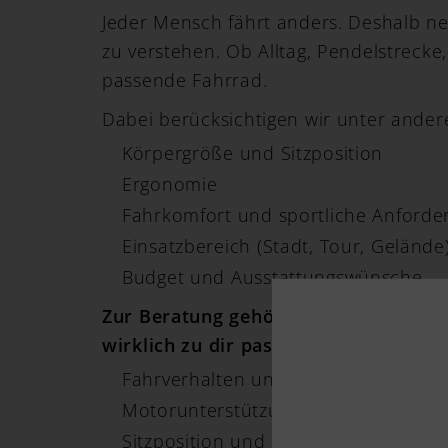
Jeder Mensch fährt anders. Deshalb ne
zu verstehen. Ob Alltag, Pendelstreck
passende Fahrrad.
Dabei berücksichtigen wir unter ander
Körpergröße und Sitzposition
Ergonomie
Fahrkomfort und sportliche Anford
Einsatzbereich (Stadt, Tour, Gelände
Budget und Ausstattungswünsche
Zur Beratung gehört natürlich auch d
wirklich zu dir passt. Teste verschie
Fahrverhalten und Komfort
Motorunterstützung (bei E-Bikes)
Sitzposition und Handling