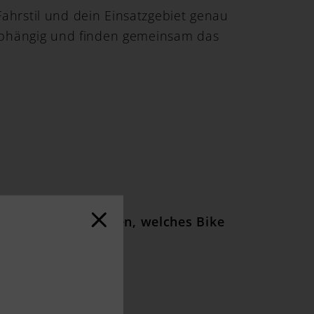
ahrstil und dein Einsatzgebiet genau
nabhängig und finden gemeinsam das
g, um herauszufinden, welches Bike
ede bei: